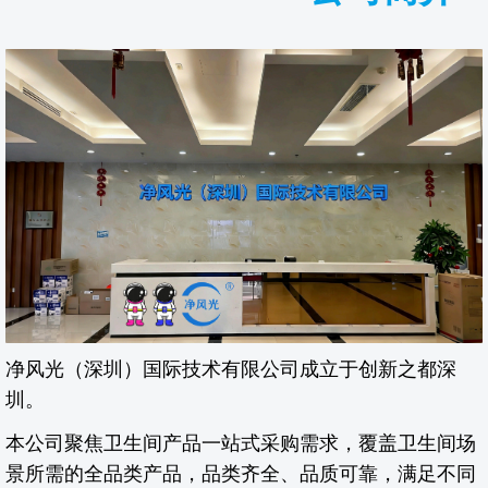
净风光（深圳）国际技术有限公司成立于创新之都深
圳。
本公司聚焦卫生间产品一站式采购需求，覆盖卫生间场
景所需的全品类产品，品类齐全、品质可靠，满足不同